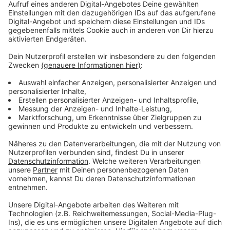
Zahlreiche Unternehmen dabei
Anzeige
Und auch viele Leverkusener Unternehmen machen
dieses Jahr wieder mit – unter anderem Bayer,
Currenta, das Klinikum und auch natürlich wir von Radio
Leverkusen. Das Programm steht auch schon fest, an
dem ganzen Wochenende vom 31. Mai auf den 1. Juni
gibt es Infostände, Food-Trucks und Live Musik in
Schlebusch. Und am Sonntag startet dann um 13 Uhr
an der Saarstraße die große Demo
Anzeige
Mehr Nachrichten aus Leverkusen