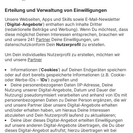
Veröffentlicht: Freitag, 02.05.2025 10:45
Anzeige
60 Aussteller gefunden
Anzeige
Die Veranstalter vom Pride am Rhine Verein sind sehr
stolz, dass aktuell schon 60 Austeller ihre Zusage für
den CSD gegeben haben. Mit Infoständen werden sie
für alles rund um die LGBTQ+ Szene zur Verfügung
stehen.
Anzeige