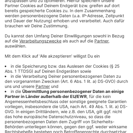
Mehr News aus Leverkusen
Anzeige
Rotlicht-Blitzer in Leverkusen Schlebusch
Leverkusen: Straßensperrungen am Frühlingsfest
Bayer 04 Leverkusen: Trainingscampus gestoppt
Anzeige
Anzeige