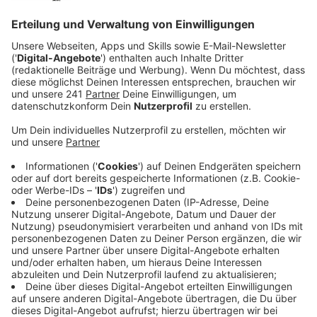
Veröffentlicht:
Mittwoch, 30.04.2025 06:17
Anzeige
Baupläne werden gecheckt
Anzeige
Die Finanzler der Stadt haben deswegen jetzt eine
lange Liste mit möglichen Sparmaßnahmen
vorgestellt. Da sind alle Bereiche des öffentlichen
Lebens enthalten. Unter anderem sollen alle
geplanten Baumaßnahmen der Stadt auf den
Prüfstand gestellt werden, heißt es.