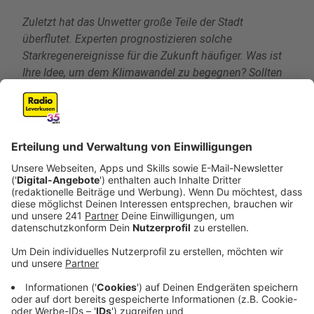
Zuletzt hat das Unwetter große Teile der Stadt
überflutet. Experten prognostizieren solche
Starkregenereignisse für die Zukunft häufiger. Was ist
Ihre Idee, um dem Klimawandel zu begegnen? Sollten
die Warnsysteme verbessert werden?
Klimaschutzmaßnahmen müssen sich vor allem auf
den Ausstieg fossiler Energieträger unter Ausschluss
der Kernenergienutzung konzentrieren, der Erhöhung
der energetischen Gebäudesanierung und
konsequente Umsetzung von Energiesparmaßnahmen.
Kurzstreckenflüge müssen verboten und Tempolimits
auf Autobahnen und in den Innenstädten eingeführt
werden. Flächenentsiegelung, Dach- und
Fassadenbegrünung muss ausgebaut werden.
Warnsysteme müssen eindeutig und autark sein und
ausgebaut werden.