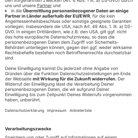
aufgehoben werden? Ist eine Impfpflicht notwendig?
Impfen ist neben Prävention eine zentrale Maßnahme
zur Eindämmung der Pandemie Niedrigschwellige,
aufsuchende, flächendeckende Impfangebote,
begleitet durch Aufklärung über die Wirkung von
Impfstoffen, sollten aufgebaut werden. Wir brauchen
eine personelle Stärkung der Gesundheitsämter.
Ausbau von gesundheitsschützenden Maßnahmen am
Arbeitsplatz und Kontrollen durch die
Gewerbeaufsicht und der Berufsgenossenschaft. Eine
Impfplicht ist nicht durchsetzbar und fördert die
Spaltung in der Gesellschaft. Vor allem kann eine
Pandemie nur international bekämpft werden. Die
Impfpatente müssen freigegeben werden.
Anzeige