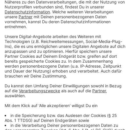
energiepolitisch Entwicklungsland. Hier wird zwar rd.
1/3 des bundesweiten Stroms produziert, allerdings
nur ca. 16 % davon aus erneuerbaren Quellen. Wir
wollen einen Kohleausstieg bis spätestens 2030 und
ein sozial abgesichertes Erdgasausstiegsgesetz. Der
Ausbau erneuerbarer Energien soll gleichzeitig der
Einstieg in eine stärkere Dezentralisierung der
Energieversorgung werden.
Anzeige
Corona
Anzeige
Wie stellen Sie sich das Ende der Pandemie vor?
Welche Rahmenbedingungen muss die Politik dafür
schaffen? Welche Maßnahmen müssen ergriffen oder