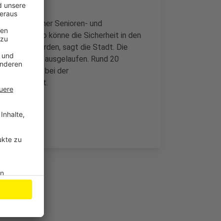
n Leverkusener Senioren- und
hren. Nur so könne die Sicherheit in den
optimiert werden, sagt die Stadt. Die
tzt Ende Juni ausgelaufen. Rund 20
vember 2020 bei der
n unterstützt.