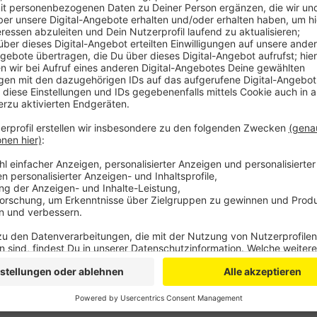
Die Soldaten sollen in den kommenden Wochen in de
Pflegeheimen mit anpacken und Corona-Tests durchfü
Einrichtungen angesichts der aktuellen Corona-Lage 
Amtshilfe der Bundeswehr in unserer Stadt war zule
Soldatinnen und Soldaten der Marine hatten seit No
Kontaktnachverfolgung geholfen und in Pflegeheime
Anzeige