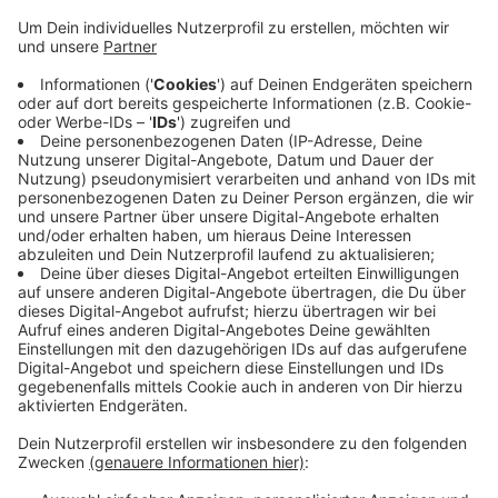
Veröffentlicht:
Montag, 05.07.2021 10:14
Anzeige
In den nächsten sechs Wochen werden rund 400
Kinder und Jugendliche auf dem Gelände an der
Tannenbergstraße ihr fußballerisches Können
verbessern und trainieren. Angeleitet wird das Ganze
von professionellen Trainern. Schirmherr der
Fußballschule ist in diesem Jahr Nationalspieler und
Werkself-Kicker Nadiem Amiri.
Anzeige