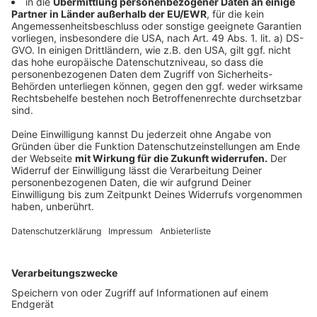
Architektur und Bauweise erkennen, sagt Müther.
"Wichtig ist, dass lokale, umweltfreundliche
Baumaterialien genutzt werden. Oder auch
Einrichtungsgegenstände, die vielleicht zusammen mit
lokalen Handwerkern und Designern entworfen und
eingebaut worden sind. In der Gartenanlage kann man
schon sehen, ob beispielsweise einheimische Pflanzen
angelegt wurden. Auch die Frage, wie mit Wasser
umgegangen wird, sollte man sich stellen." Und auch im
Hotelzimmer kann man erkennen, ob meinem Hotel
Umweltschutz wichtig ist. "Das Handtuch sollte nicht
unbedingt jeden Tag gewechselt werden. Da wird
schon viel Wasser gespart", so der ADAC-
Reiseexperte. Daneben gebe es auch andere Punkte
wie beispielsweise tatsächlich den Seifenspender
oder aber, wie viel Wasser durch die Toilettenspülung
beziehungsweise die Dusche fließt.
Trotzdem sind Klimaanlagen, Pools, Spa-Bereiche