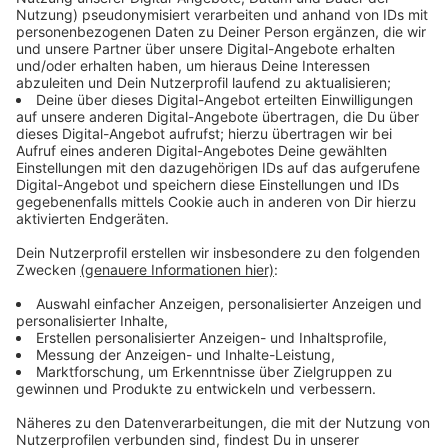
hat der ADAC-Experte auch zwei nachhaltige
Empfehlungen:
Naturpark Eifel:
"Hier wird großer Wert auf das
Thema Naturschutz gelegt. Es gibt eine große
biologische Vielfalt und eine ganze Menge an
geführter Touren Wandertouren, bei denen man
die Natur genießen kann und völlig ohne Auto sich
nachhaltig fortbewegt. Diese Touren sind
teilweise sogar kostenlos."
Winterberg:
"In der Sauerland-Region wird
Nachhaltigkeit großgeschrieben: Weil zum einen
bei der An- und Abreise in Winterberg wirklich
darauf geachtet wird, dass man dann auch die
berühmte letzte Meile, also das letzte Stück vom
Bahnhof bis zum Hotel oder der Unterkunft gut
vorwärtskommt - egal ob mit Linienbus, Rufbus,
Hol- und Bringservice. Es gibt auch einen
Gepäcktransport vor Ort und die Mobilität vor Ort