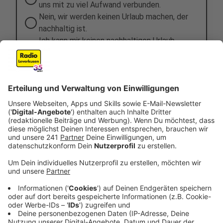
uns mit zu viel Aufwand verbunden.
Nein, wir werden keinen Urlaub machen, der
nachhaltig ist.
Ich kann mir keinen nachhaltigen Urlaub
leisten.
Anzeige
Anzeige
Auch in NRW gibt es schöne nachhaltige
Ziele
Anzeige
Wer Urlaub in Nordrhein-Westfalen bevorzugt, für den