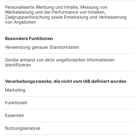
richtige CO2-Schlucker. "Aber auch hier geht es
nachhaltiger", bestätigt Müther. "Zum Beispiel, wenn
das Hotel eine eigene Wasser-
Wiederaufbereitungsanlage hat oder das Hotel darauf
achtet, dass man in Sachen Beleuchtung
Energiesparkonzepte hat und dementsprechend auf
erneuerbare Energien setzt." Mit Natur-Pools könnte
man die mit Chlor befüllten Hotelpools in Sachen CO2
ersetzen lassen.
Autoren: Nina Tenhaef und Joachim Schultheis
Anzeige
Anzeige