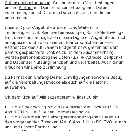
hat sehr gut bei uns abgeschnitten. Winterberg
hat hier sehr viele Angebote, mit kurzer Wartezeit
und sogar einigen Rabatten."
Anzeige
Ein Hotel-Pool verbraucht in der Regel viel CO2, außer
es wird ein Natur-Pool eingesetzt.
Anzeige
So spart man CO2 mit einer bestimmten
Unterkunft
Anzeige
Ein nachhaltiges Hotel könne man schon an der