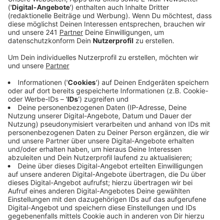
Leverkusen-Nachfrage.
Veröffentlicht:
Montag, 12.06.2023 17:17
Anzeige
Beim Schützen- und Volksfest in Schlebusch mussten
die Ordnungskräfte einen einzigen Platzverweis
aussprechen, ansonsten war die Stimmung freundlich
und ausgelassen, so die Stadt. Mehr zu tun hatte das
Ordnungsamt
mit dem aktuellen Grillverbot auf
öffentlichen Plätzen
. Hier haben die Einsatzkräfte 31
Verstöße festgestellt. Und auch die AVEA ist im
Moment gut beschäftigt. Vor allem am Hitdorfer See
und anderen beliebten Aufenthaltsflächen würden
Leute vereinzelt Picknickmüll und andere Abfälle
liegen lassen, häufig seien auch die Mülleimer überfüllt.
Deswegen wären die Mitarbeiter dort im Moment