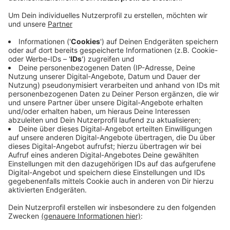
Anzeige
Das hatten sie in den Sommerferien in Kooperation
unter anderem mit Currenta, dem Jugendzentrum
Bunker und dem Yachtclub Hitdorf
zusammengewerkelt. Ziel war es, den Jugendlichen in
dem Projekt einen Einblick in die verschiedenen
Arbeitsprozesse beim Bootsbau zu vermitteln. Die
obligatorische Bootstaufe findet am Sonntag um 11
Uhr 30 auf dem Gelände der Hitdorfer Yachtclubs
statt.
Anzeige