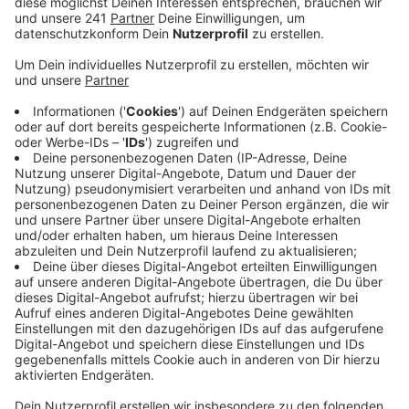
Unternehmensstandort in der russischen
Hauptstadt Moskau.
Veröffentlicht:
Freitag, 25.02.2022 06:33
Anzeige
„Die Sicherheit unserer Mitarbeiter hat für uns jetzt
oberste Priorität. Wir ergreifen alle geeigneten
Maßnahmen, um sie zu schützen“, so Bayer auf Radio
Leverkusen Nachfrage. Sorgen gibt es auch mit Blick
auf den Energiemarkt. Denn in Sachen Energie gehört
Russland zu Deutschlands wichtigsten Partnern. Bei
der Energieversorgung Leverkusen seien im Moment
aber noch keine Auswirkungen zu spüren, das sagt der
Grundversorger auf Radio Leverkusen-Nachfrage. Die
EVL bezieht derzeit noch L-Gas aus den Niederlanden,
welches zum Teil Jahre im Voraus eingekauft wurde.