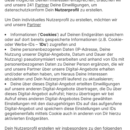
das Jugendamt auf Anfrage der SPD.
Veröffentlicht:
Donnerstag, 26.08.2021 10:42
Anzeige
Einige Kinder und Jugendliche hätten sich bis hin zur
Isolation zurückgezogen. Das oberste Ziel müsse sein,
die Kinder und Jugendlichen mit ihren Problemlagen
wieder zu erreichen. An vielen Stellen fehlt dafür aber
gerade Geld und Personal, sagt das Jugendamt. Jede
der fünf Einrichtungen könnte mindestens eine halbe
Stelle zusätzlich gebrauchen. Die Stimmung ist
deswegen angespannt. Zum einen fehlt es den
Sozialarbeitern an Wertschätzung, zum anderen sehen
sie sich mit ständig neuen Corona-Regeln konfrontiert.
Das führe nicht nur zu Unsicherheiten bei Kindern und
Eltern, auch die Arbeit selbst werde dadurch erheblich