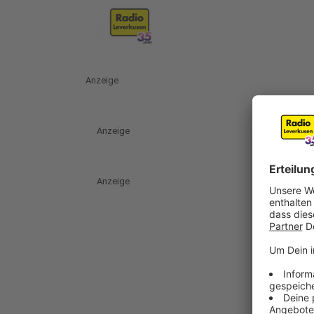
Anzeige
Anzeige
Anzeige