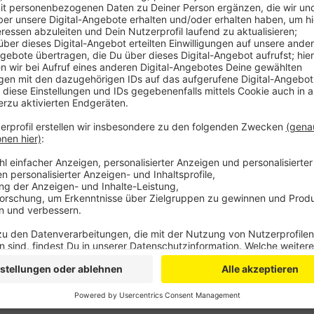
Der Elternbeitrag wird anhand des Einkommens beme
Bruttojahreseinkommen von 78.000 Euro kommt, zahl
in anderen Städten anders, so die SPD: In Bergisch 
ab 200.000 Euro im Jahr den höchsten Elternbeitrag b
Stadt mit über 620 Euro unverhältnismäßig hoch. Bes
Einkommen müssten dringend entlastet werden, so 
weiterhin das Ziel sein, dass der Kita-Besuch ganz be
Anzeige