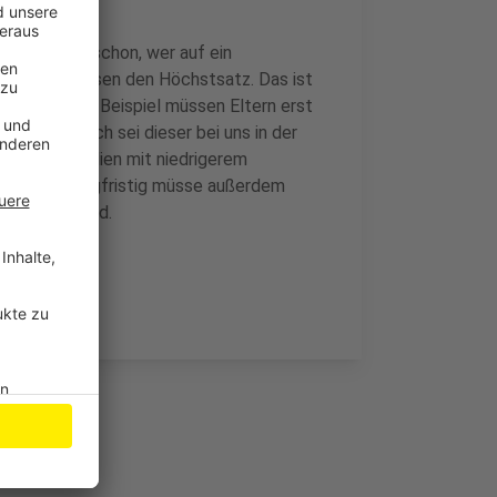
ssen – und schon, wer auf ein
t in Leverkusen den Höchstsatz. Das ist
Gladbach zum Beispiel müssen Eltern erst
ezahlen. Auch sei dieser bei uns in der
onders Familien mit niedrigerem
die SPD. Langfristig müsse außerdem
itragsfrei wird.