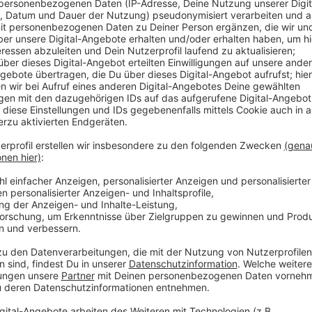
Ein Beschluss mit deutschlandweiter Signalwirkung k
Diskussion. Ihre Argumente: der Sonntag solle ein Ruh
arbeiten. Außerdem würden die Läden durch die Sonn
schnell wurde klar: bei den anderen Fraktionen im St
Es gehe schließlich nur um ein paar Sonntage im Jahr
Fußgängerzonen in unserer Stadt nicht jeden Sonnta
Werbegemeinschaften und der Handelsverband hatten 
Anzeige
Mehr Meldungen aus Leverkusen
Anzeige
Einbruchs-Prävention für Handwerksbetriebe
Behinderungen auf Leverkusener Europaring