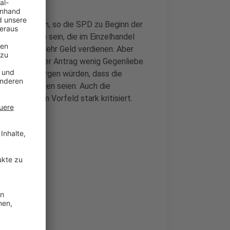
önne das sein, so die SPD zu Beginn der
etag für alle sein, die im Einzelhandel
tage nicht mehr Geld verdienen. Aber
adtrat fand der Antrag wenig Gegenliebe.
, die dafür sorgen würden, dass die
g ausgestorben seien. Auch die
die Idee im Vorfeld stark kritisiert.