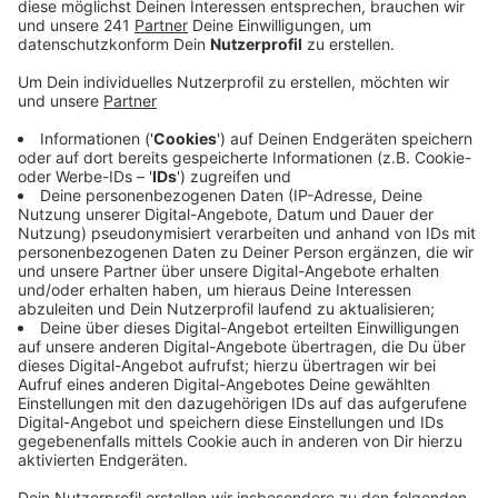
Anzeige
Der Erlös geht komplett an Vereine, Kulturschaffende
und Unternehmen in unserer Stadt, die von der Corona-
Pandemie besonders betroffen sind.
"Seite an Seite” - so heißt das Motto der
Solidaritätsaktion der Bayer-Fans. Ab Sonntag gibt es
im Onlineshop der Nordkurve12 zwei Leverkusen-
Artikel für jeweils 10 Euro zu kaufen. Beim
Bezahlvorgang können Kunden dann entscheiden, an
wen das Geld konkret gespendet wird. Der Verein wir
mit der Aktion vor allem kleinere Einzelhändler,
Kneipen, Künstler und Vereine unterstützen. Sie alle
können sich aktuell noch für die Aktion bewerben.
Ergänzend zu der neuen Aktion weißt die Nordkurve12