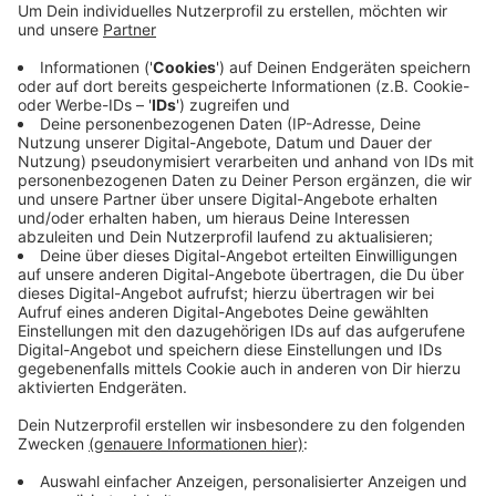
Anzeige
Betroffen ist der Bereich zwischen Garath und
Richrath in Fahrtrichtung Leverkusen. Da bleibt die
ganze kommende Woche bis zum 26.07 eine
Vollsperrung bestehen. Grund ist, dass die
Betonplatten der A59 erneuert werden. Eine
Umleitung ist ausgeschildert.
Anzeige
Anzeige