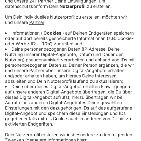
Veröffentlicht:
Freitag, 08.05.2020 17:00
Anzeige
Dort bessert Straßen.NRW bis Montag
Fahrbahnschäden aus. Die Fahrbahn ist dafür gesperrt,
und zwar konkret die Verbindung von der A3 aus
Frankfurt auf die A1 Richtung Koblenz. Auch die
Verbindung von der A1 aus Dortmund auf die A3 in
Fahrtrichtung Oberhausen ist dicht.
Schon am Freitagabend beginnen die
Landesstraßenbauer mit ihren Arbeiten, die Sperrung
geht also von Freitag 20 Uhr bis Montag um 5.
Zusätzlich könnte es sich auf der A1 in Richtung
Koblenz stauen, hier ist nur ein Fahrstreifen frei. Mit
einem roten Punkt sind die Umleitungen für Autofahrer
ausgeschildert.