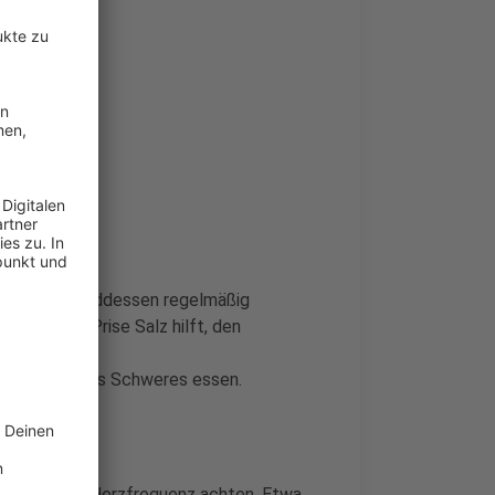
aining
en und währenddessen regelmäßig
 und einer Prise Salz hilft, den
raining nichts Schweres essen.
en.
 und auf die Herzfrequenz achten. Etwa