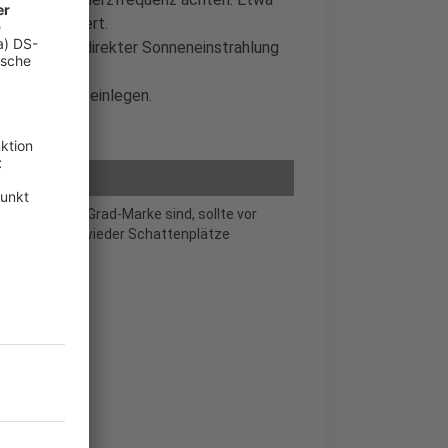
empfehlenswert.
Körper vor direkter Sonneneinstrahlung
und Pausen einlegen.
seits der 30-Grad-Marke sind, sollte vor
 sowie immer wieder Schattenplätze