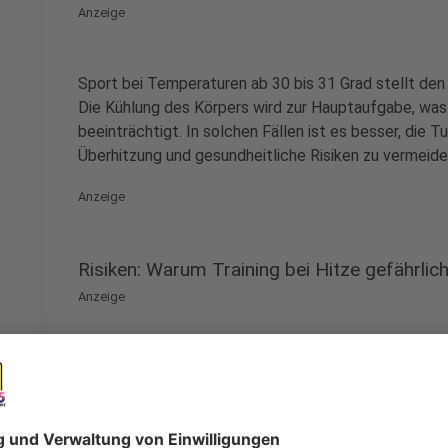
Anzeige
Sport bei Temperaturen ab 30 bis 31 Grad stellt de
Die Kühlung des Körpers wird zur Hauptaufgabe, was 
beeinträchtigt. In solchen Fällen ist es besser, die 
Überhitzung und gesundheitliche Risiken zu vermeide
Anzeige
Risiken: Warum Training bei Hitze gefährlich
Anzeige
Hohe Belastungen bei Hitze können zu Überhitzung, 
Hitzeschock führen. Besonders gefährlich wird es, w
Schwitzen viel Flüssigkeit verliert. Symptome wie ka
dauerhaft erhöhte Herzfrequenz sind Warnsignale. In 