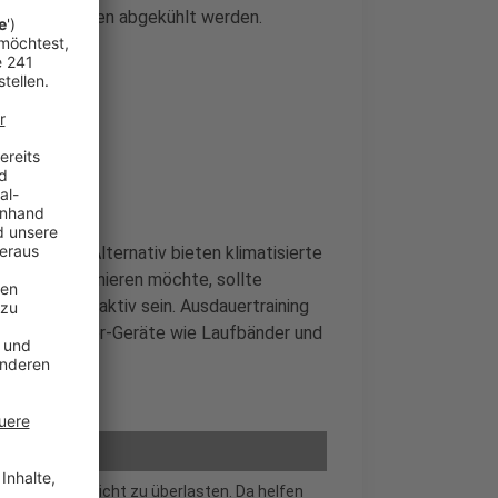
men und Beinen abgekühlt werden.
bei Hitze. Alternativ bieten klimatisierte
draußen trainieren möchte, sollte
pät abends aktiv sein. Ausdauertraining
der auf Indoor-Geräte wie Laufbänder und
 den Körper nicht zu überlasten. Da helfen