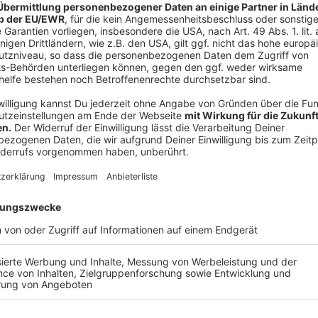
10 Schläge unter der normalen Belastung sind 
Kleidung:
Schultern und Kopf bedecken, um den 
zu schützen.
Pausen:
Regelmäßig Schattenplätze aufsuchen 
Anzeige
©
picture alliance/dpa | Marcus Brandt
Wer Sport in der Sonne macht und die Temperaturen jen
allem darauf achten, Kopf und Schultern zu bedecken,
aufzusuchen.
Anzeige
Flüssigkeitszufuhr: Wie viel ist genug?
Anzeige