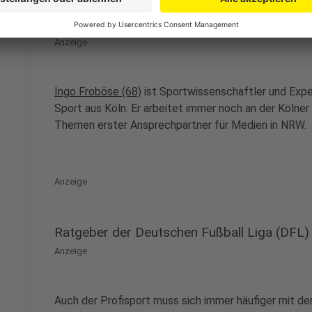
Das ist Ingo Froböse
Anzeige
Ingo Froböse (68)
ist Sportwissenschaftler und Exper
Sport aus Köln. Er arbeitet immer noch an der Kölner
Themen erster Ansprechpartner für Medien in NRW.
Anzeige
Ratgeber der Deutschen Fußball Liga (DFL)
Anzeige
Auch der Profisport muss sich immer häufiger mit d