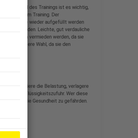
ein. Während des Trainings ist es wichtig,
r und nach dem Training. Der
itsmenge, die wieder aufgefüllt werden
e ergänzt werden. Leichte, gut verdauliche
ränke sollten vermieden werden, da sie
ind die bessere Wahl, da sie den
ungen. Reduziere die Belastung, verlagere
sreichende Flüssigkeitszufuhr. Wer diese
eiben, ohne die Gesundheit zu gefährden.