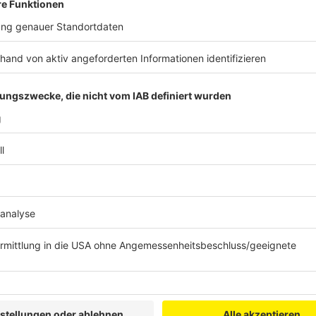
Vor dem Training sollte der "Wassertank" aufgefüllt s
regelmäßig zu trinken. Ein einfacher Trick: Wiegen vo
Gewichtsverlust entspricht der verlorenen Flüssigke
muss. Bei längeren Einheiten sollten auch Elektrolyt
Kost wie gedünstetes Gemüse ist ideal. Eiskalte Get
den Körper zusätzlich belasten. Lauwarme Getränke s
Organismus weniger beanspruchen.
Anzeige
Sport bei Hitze ist möglich, erfordert jedoch Anpass
das Training in kühlere Umgebungen und achte auf au
Regeln beachtet, kann auch an heißen Tagen aktiv bl
Anzeige