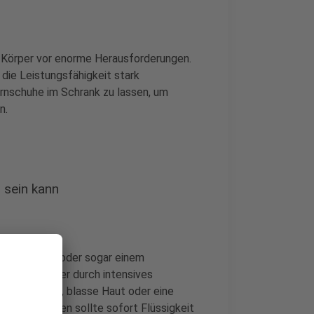
n Körper vor enorme Herausforderungen.
die Leistungsfähigkeit stark
Turnschuhe im Schrank zu lassen, um
n.
 sein kann
Zellschäden oder sogar einem
enn der Körper durch intensives
lter Schweiß, blasse Haut oder eine
solchen Fällen sollte sofort Flüssigkeit