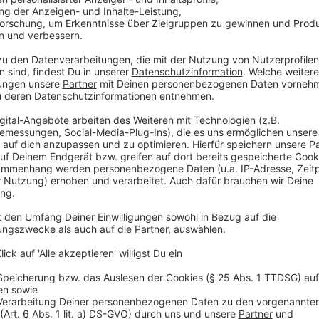
auch manchmal einfache Wasserspritzer.
Anzeige
Indoor- und Outdoor-Regeln für sicheres Tr
Anzeige
Indoor
Hydration:
Vor dem Training ausreichend trink
nachfüllen. Ein selbstgemachter Drink aus Wasser
Elektrolythaushalt zu stabilisieren.
Ernährung:
Mindestens zwei Stunden vor dem T
Kleidung:
Leichte, atmungsaktive Kleidung trag
Outdoor:
Belastung anpassen:
Die Intensität reduzieren