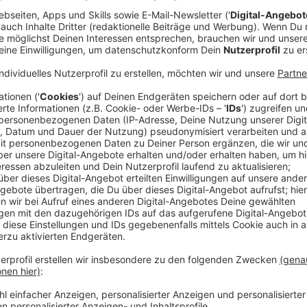
zugeführt und der Körper durch kühles Wasser an Ar
Anzeige
Geeignete Sportarten und Orte
Anzeige
Sportarten im kühlen Nass, wie Schwimmen, sind ideal 
Fitnessstudios eine sichere Umgebung. Wer dennoch 
schattige Plätze aufsuchen oder früh morgens bzw. s
wie Joggen oder Radfahren sollte in den Schatten o
Fahrradergometer verlagert werden.
Anzeige
©
picture alliance/dpa | Thomas Warnack
Abkühlen bei heißen Temperaturen sind das A und O, um