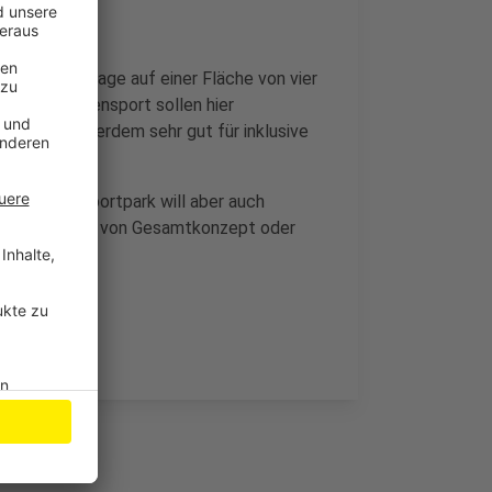
 Freizeitanlage auf einer Fläche von vier
- und Breitensport sollen hier
llen sich außerdem sehr gut für inklusive
.
noch. Der Sportpark will aber auch
ne Finanzierung von Gesamtkonzept oder