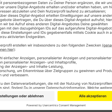
Anzeige
Durch die Veränderungen soll eine moderne Sport- und
Hektar entstehen. Sowohl Wettkampf- als auch Schul
stattfinden. Die geplanten Leichtathletik-Anlagen so
Sportangebote nutzen lassen, heißt es in den Plänen
Das Bewerbungsverfahren um die Fördergelder läuft 
darüber hinaus noch die Augen offen halten, wie ei
einzelnen Teilen davon ermöglicht werden könne.
Anzeige