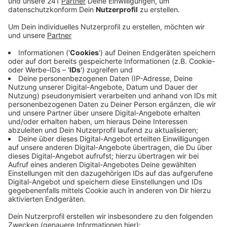
Anzeige
Jeder Verein muss einzeln einen Antrag bei der Stadt
stellen, die Sporthallen nutzen zu dürfen. Dabei
müssen die Vereine versichern, dass die landesweiten
Hygienemaßnahmen bei den Sportkursen und Trainings
einhalten werden. Anders als eigentlich erlaubt,
bleiben auch Duschräume und Umkleiden dicht. Die
Verantwortlichen haben sich die Räumlichkeiten in
unserer Stadt angeschau und sie bei vielen Hallen als
zu eng und schlecht belüftet bewertet.Der Sportbund
Leverkusen warnt die Sportvereine davor, den
Sportbetrieb zu schnell wieder aufzunehmen. Die
Umsetzung des Hygienekonzepts sei mit immensen
personellen und finanziellen Herausforderungen
verbunden.