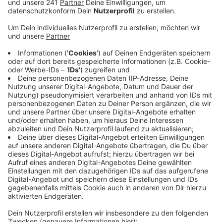
Anzeige
Eine grüne Stofftasche hängt an jedem der 40 Betten
– unter anderem mit Notfallmedikamenten und einer
Checkliste, denn der Umzug einer Krankenhausstation
ist eine organisatorische Herausforderung. Damit die
Wiesdorfer Geriatrie schneller, besser und günstiger
mit anderen Fachbereichen zusammenarbeiten kann,
bekommt sie jetzt eine eigene Etage im St. Remigius
Krankenhaus – frisch renoviert.
Dorthin haben Transporter in den letzten Wochen
schon möglichst viele medizinische Geräte und
Einrichtungsgegenstände gebracht. Nach dem Umzug
soll das Gebäude in Wiesdorf noch bis mindestens
2025 stehen bleiben. Die Suchthilfe der Caritas zieht
in die erste Etage.