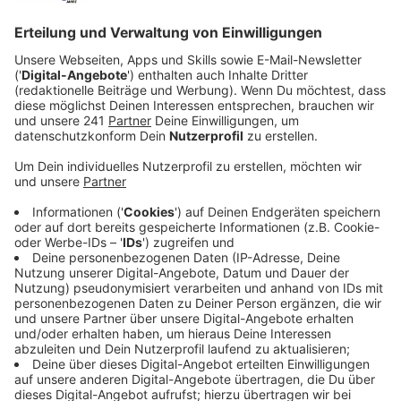
Ressourcen der Polizei zu schonen. Kaum ist St.
Martin vorbei, geht die Diskussion rund um die
Umzüge weiter.
Veröffentlicht:
Mittwoch, 26.11.2025 06:26
Anzeige
Steigende Sicherheitsauflagen
Anzeige
Der Schulverein der Gemeinschaftsgrundschule
Lützenkirchen hatte sich in einem offenen Brief beim
neuen Oberbürgermeister Stefan Hebbel beschwert.
Martinszüge seien sehr wichtig für die Familien in
Leverkusen, sowohl die kleinen als auch die großen
Umzüge. Sie durch immer mehr Sicherheitsauflagen