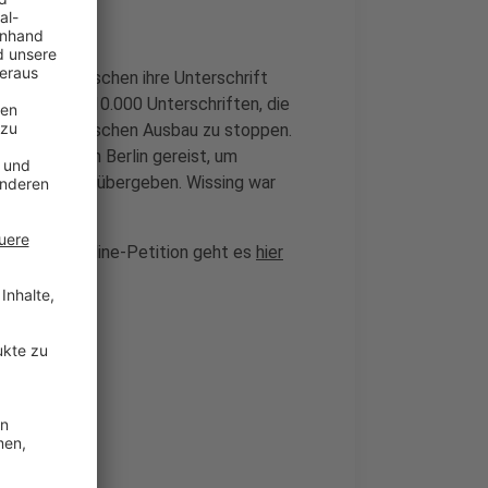
nd 3300 Menschen ihre Unterschrift
as Ziel sind 10.000 Unterschriften, die
igen oberirdischen Ausbau zu stoppen.
erkusen nach Berlin gereist, um
gerbriefe zu übergeben. Wissing war
er
und zur Online-Petition geht es
hier