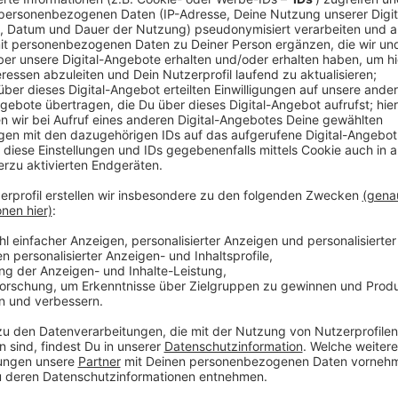
Anzeige
Die läuft seit Ende November. Mittlerweile haben ru
abgegeben. Die Petition läuft noch bis Anfang Mai. D
Leverkusens Forderung unterstreichen, den achtspur
Bereits im vergangenen Juni waren Vertreter aus Lev
Verkehrsminister Wissing mehr als 6.000 Protest-Bür
damals aber nicht persönlich zu sprechen.
Einen Link zum neuen Video der Initiative findet ihr
hi
lang.
Anzeige
Weitere Meldungen aus Leverkusen
Anzeige