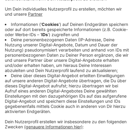
haben, Geld zurück bekommen.
Veröffentlicht:
Mittwoch, 24.03.2021 13:36
Anzeige
Die Beiträge für Ganztagsbetreuung in den Schulen
und Essenspauschalen im Februar und März müssen
ebenfalls nicht gezahlt werden. Für die
Kita
-
Betreuung im März sollen Eltern ihr Geld
anteilig
zurückerstattet bekommen – weil die Kitas zwar
offen sind, aber die Betreuungszeit um zehn Stunden
pro Woche reduziert ist.
Anzeige