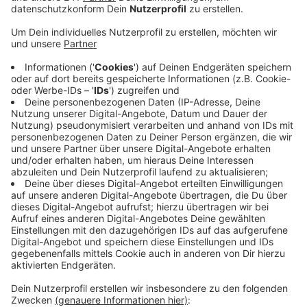
Veröffentlicht:
Montag, 16.12.2019 16:17
Anzeige
Der Bedarf in Leverkusen sei groß, viele Schulen
benötigten dringend weiteres Personal, so Lux. Im
Sommer hatte der Leverkusener Rat die Stadt
einstimmig beauftragt, die Schulen in ihrer Bewerbung
um das Förderprojekt zu unterstützen - vergeblich.
Bergisch Gladbach und Köln dagegen werden durch
das Förderprojekt bedacht. Die Idee von
Talentschulen ist, dass dort Kinder und Jugendliche
unabhängig vom Einkommen der Eltern unterstützt
werden. Dafür bekommen die Schulen 20 Prozent
mehr Personal.
Anzeige