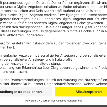
Anzeige
Nur eine Begleitperson und immer schön auf Abstand
auf den Leverkusener Spielplätzen. Das soll auch ko
Abstandsregeln nicht einhalten, wird die Stadt die b
schließen, heißt es. Der Kuddelmuddel im Neulandpark
besseren Kontrolle.
Skaterpark, Outdoor Gym, der Fitnessparcours Hitdo
Fokus steht, bleiben weiterhin dicht, so die Stadt. D
Hinweisschilder anbringen, um auf die neuen Regel
Anzeige