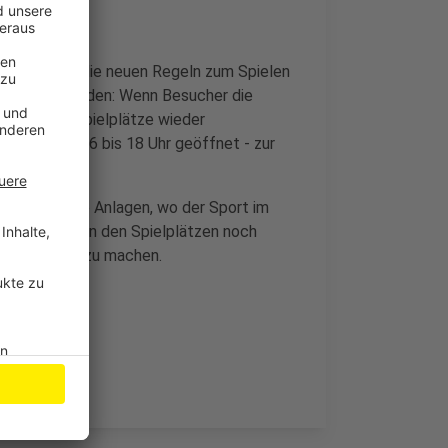
 – das sind die neuen Regeln zum Spielen
ntrolliert werden: Wenn Besucher die
etroffenen Spielplätze wieder
 ist nur von 6 bis 18 Uhr geöffnet - zur
rf und andere Anlagen, wo der Sport im
ie Stadt will an den Spielplätzen noch
n aufmerksam zu machen.