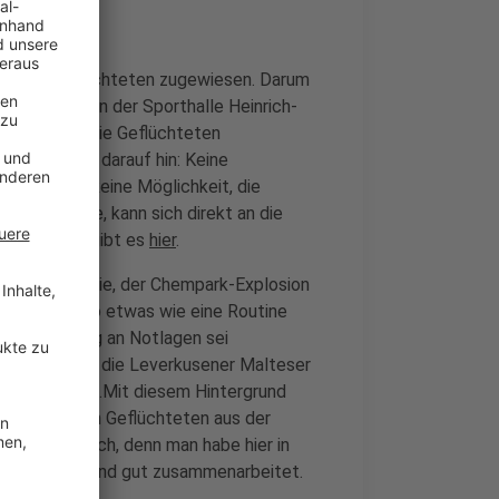
rsten 91 Geflüchteten zugewiesen. Darum
trag sollen in der Sporthalle Heinrich-
keiten für die Geflüchteten
usdrücklich darauf hin: Keine
rt gebe es keine Möglichkeit, die
ützen möchte, kann sich direkt an die
 Infos dazu gibt es
hier
.
orona-Pandemie, der Chempark-Explosion
ttlerweile so etwas wie eine Routine
 hohe Taktung an Notlagen sei
n 2021 haben die Leverkusener Malteser
 neuer Rekord.Mit diesem Hintergrund
etzt mit den Geflüchteten aus der
h optimistisch, denn man habe hier in
en auskennt und gut zusammenarbeitet.