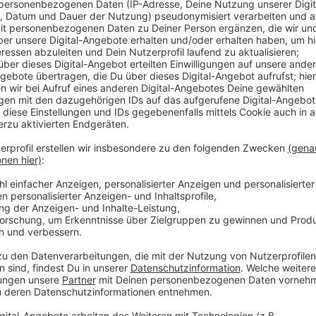
Anzeige
Der Grund: Das Land hat der Stadt kurzfristig die e
müssen die Malteser nun schnell handeln. Bis Donners
Brüning-Straße Schauplätze und Verpflegungsmöglich
bereitstehen. Die Malteser weisen auch noch einmal a
Sachspenden bei der Turnhalle vorbeizubringen. Vor O
Verteilung zu organisieren. Wer die Malteser unterst
Stadt oder die Geschäftsstelle er Malteser wenden.
Nach der sogenannten Flüchtlingskrise 2015, der C
und der Flutkatastrophe im letzten Jahr habe man mi
entwickelt, sagt Malteser-Leiter Tim Feister. Diese
außergewöhnlich und ein extremer Knochenjob. Allei
über 10.000 Stunden Ehrenamtsarbeit geleistet. Ein
begegne man nun den neuen Herausforderungen, die j
Ukraine auf unsere Stadt zukommen. Feister zeigt sic
Leverkusen ein Team, das sich mit Katastrophenlag