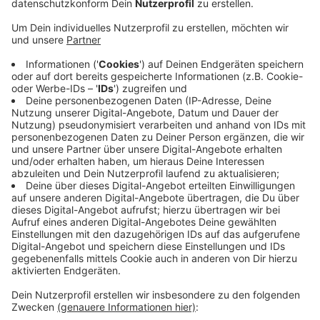
Heute können sich Interessierte auf dem
Parkplatz der Käthe-Kollwitz-Gesamtschule in
Rheindorf gegen Corona impfen lassen
Veröffentlicht:
Mittwoch, 08.09.2021 06:43
Anzeige
Die Aktion richtet sich an alle in dem Stadtteil, speziell
aber auch an Schüler, ihre Eltern und Geschwister.
Denn gerade bei jungen Menschen ist die Zahl der
Neuinfektionen in Leverkusen gerade extrem hoch.
Deshalb hat die Stadt kommende Woche weitere
Impfaktionen an den Gymnasien in der Stadt geplant.
Alle Infos dazu gibt´s
hier.
Anzeige