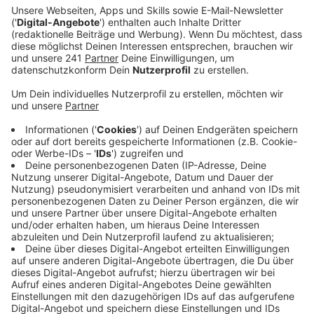
Wupperman besucht und im Namen der Stadt
Leverkusen gegrüßt.
Veröffentlicht:
Mittwoch, 17.01.2024 16:03
Anzeige
Ein Video davon hatte er selbst in sozialen
Netzwerken geteilt. Die Stadt verurteilt das vor allem
aus zwei Gründen. Er sei erstens nicht autorisiert
gewesen, im Namen der Stadt Leverkusen offizielle
Grüße zu übermitteln. Und zweitens habe Beisicht die
Personen auf der Feier ohne deren Wissen für
politische Zwecke eingenommen. Um sein Verhalten
prüfen zu lassen, hat sich die Stadt deshalb zur
Strafanzeige entschieden.
Anzeige