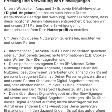
Veröffentlicht:
Dienstag, 16.12.2025 06:36
Anzeige
1,5 Milliarden Euro – um diesen beträchtlichen Betrag
soll der Kreditrahmen unserer Stadt nun erhöht
werden. Eine Nachricht, die in Anbetracht des
Haushaltsloch nicht ermutigend klingt. Die
Stadtverwaltung machte aber deutlich: Es gehe nicht
darum, mehr Geld auszugeben, sondern Rechnungen
bezahlen und flexibel bleiben zu können – zum Beispiel
bei der Umschuldung von Krediten. So könnten sogar
Zinsen gespart werden.
Anzeige