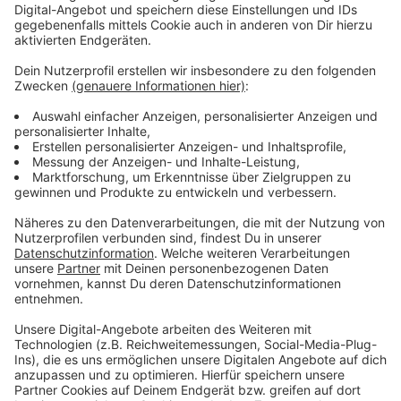
Klare Mehrheit für Kredite
Anzeige
Der Rat entschied sich mehrheitlich für Erhöhung der
Liquiditätskredite. Nur die AfD Fraktion stimmte
dagegen und prangerte fehlende Haushaltsdisziplin an.
Anzeige
Mehr Nachrichten aus Leverkusen
Anzeige
Leverkusener sammeln Spenden für Brandopfer
Anmelden für den Halbmarathon