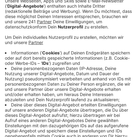
doch vieles ist immer noch zu umständlich und
zeitintensiv, so die Verwaltung.
Veröffentlicht:
Freitag, 14.04.2023 12:34
Anzeige
Bis Oktober dieses Jahres soll deshalb eine weitere
Stelle geschaffen werden, um Vereine optimal zu
unterstützen. Außerdem will die Stadt ein EDV-
System entwickeln, das Antragstellern ebenfalls
vieles erleichtern soll. Besonders für gemeinnützige
Vereine, Ehrenamtler und lokale Unternehmen und
Geschäfte will die Stadt die Prozesse vereinfachen.
Dass die sich weiterhin einbringen, sei wichtig für
unsere Gesellschaft, heißt es – und nach der Corona-
Pandemie mit all ihren Auswirkungen nicht
selbstverständlich.