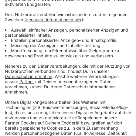
Anzeige
Weitere Meldungen aus Leverkusen
Anzeige
Leverkusen: Covestro schließt Quartal mit roten
Zahlen ab
Rennbaumkreisel Leverkusen: Nächster Schritt
verzögert sich
RRX-Ausbau: Nachtbauarbeiten in Leverkusen
Anzeige