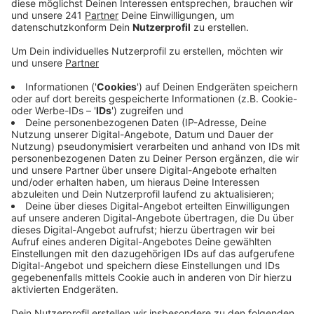
Gehaltsgruppen ganz abzuschaffen bzw. zu
senken. Die Stadt macht aber schon jetzt jedes
Jahr Millionenverluste mit der Kinderbetreuung.
Veröffentlicht:
Dienstag, 16.04.2019 06:02
Anzeige
Eine Senkung bzw. gänzliche Abschaffung der
Elternbeiträge ist nicht möglich, sagt die Stadt. Sie
führt das auf steigende Kinderzahlen und einen
höheren Bedarf an Betreuungsplätzen zurück. Auch
rein rechtlich sei eine Abschaffung der Gebühren nicht
möglich, da sich Leverkusen im
Haushaltssicherungspakt befindet. Schon jetzt macht
die Stadt mit der Kinderbetreuung jedes Jahr Verluste.
Für das laufende Jahr rechnet sie mit rund 37 Millionen
Euro Verlust. Und das ist im Vergleich zum Vorjahr