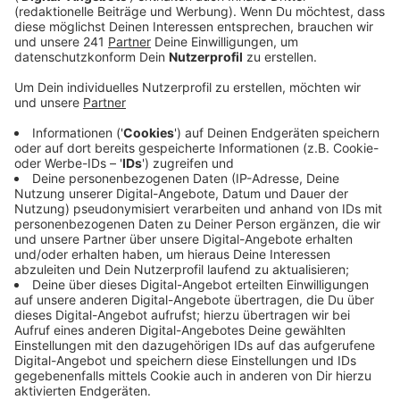
Bürgerinnen und Bürgern mitgestaltet werden
soll.
Veröffentlicht:
Montag, 25.09.2023 13:36
Anzeige
Sie enthält Vorschriften zu grüneren Baumaßnahmen in
unserer Stadt – also für mehr bepflanzte Flächen um
und auf neuen Häusern. Wie genau die aussehen, sollen
die Menschen mitentscheiden, durch Änderungs- und
Verbesserungsvorschläge.
Alle Infos zur öffentlichen
Gestaltung der Grünsatzung inklusive Erklär-Video
findet ihr hier.
Anzeige