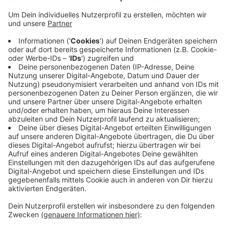
Anzeige
Shoppen und dabei eine Corona-Impfung bekommen –
das ist eine Strategie. Entsprechende Angebote wird
es bald in der Wiesdorfer Rathausgalerie und den
Einkaufsstraßen geben, hat die Stadt angekündigt.
Außerdem sollen mobile Impfteams in weiterführende
Schulen gehen und dort impfen. Die erste derartige
Aktion ist in zweieinhalb Wochen im Berufskolleg an
der Bismarckstraße geplant. Wegen der zuletzt
gestiegenen Coronazahlen gelten ab Sonntag vor
allem für Nicht-Geimpfte strengere Regeln.
Anzeige