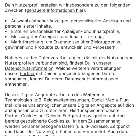
Opladen. Ein runder Tisch bei der Stadt denkt
unterdessen darüber nach, wie man Menschen mit
geringem Einkommen angesichts der steigenden
Energiekosten unbürokratisch helfen kann. An diesem
Tisch sitzen unter anderem die EVL, der Mieterverein
und die Schuldnerberatung. Erste konkrete Hilfs-
Beschlüsse soll es nächsten Monat geben.
Anzeige
Anzeige
Anzeige