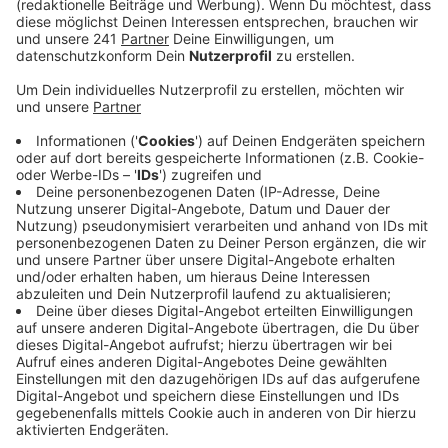
Watt und jedes Grad zählen,“ heißt es von der
Stadt.
Veröffentlicht:
Montag, 15.08.2022 07:14
Anzeige
Keine Fassadenbeleuchtung gibt es mehr an der
Ostermann-Arena und am Freizeitband CaLevornia. Am
Forum wird die Außenbeleuchtung jetzt nach dem
jeweiligen Veranstaltungsende abgeschaltet, am
Schloss Morsbroich nach dem Ende der Öffnungszeit.
Auf das Abschalten von kompletten Brunnenanlagen
will die Stadt wegen der aktuellen Hitze verzichten.
Weitere Energie sparen will die Stadt indem sie nachts
einzelne Fußgängerampeln in Tempo 30-Zonen
ausmacht. So z.B. in der Rheindorfer Elbestraße, der
Schlebuscher Gezelinallee oder der Kölner Straße in