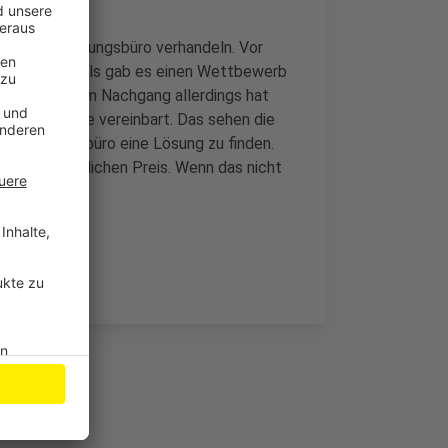
tändigen Planungsbüro verhandeln. Vor
och groß. Damals gab es einen Wettbewerb
am gut an. Im Nachgang allerdings hat
gesetzt, wie vereinbart. Das sehen die
 dem Planungsbüro eine Lösung zu finden.
zum ursprünglichen Preis. Wenn das nicht