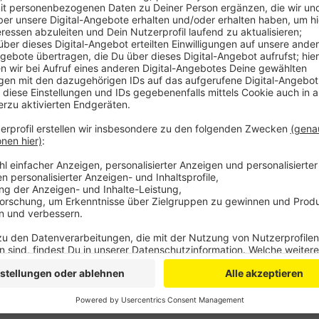
Deshalb soll die Stadtverwaltung jetzt mit dem zus
rund einem Jahr war die Begeisterung der Politik n
zur Umgestaltung des Geländes. Der Siegerentwurf k
das Planungsbüro die Kosten rund doppelt so hoch an
Politiker im Rat nicht ein. Die Stadt muss jetzt mit
Der Auftrag des Rats: die ursprünglichen Planungen 
klappt, soll der Vertrag aufgelöst werden.
Anzeige