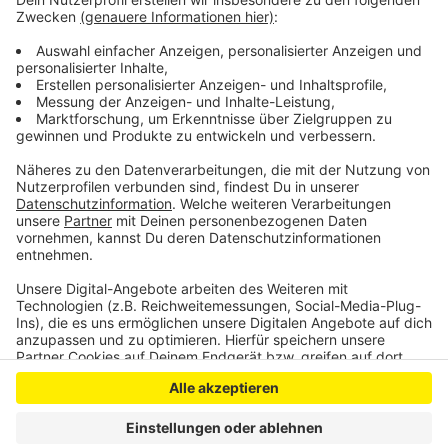
gleich vier gute Chancen auf einen Platz in Berlin:
neben SPD-Mann Karl Lauterbach und CDU-lerin Serap
Güler haben auch die Grünen-Kandidatin Nyke Slawik
und Christer Cremer von der AfD gute Listenplätze.
Anzeige
Anzeige
Anzeige
Anzeige