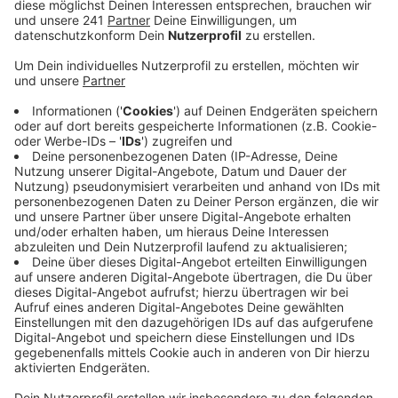
beantragt - ein absoluter Rekordwert.
Veröffentlicht:
Freitag, 24.09.2021 06:21
Anzeige
Wer Briefwahl beantragt, bisher aber noch kein Kreuz
gesetzt hat, kann seine Unterlage noch bis Freitag 18
Uhr persönlich im Briefwahllokal der Stadt in den
Wiesdorfer Arkaden abgeben.
Am Sonntag ab 8 Uhr öffnen dann die Wahllokale bei
uns in der Stadt. Insgesamt über 100 davon gibt es
über die verschiedenen Stadtteile verteilt. Über 1.000
Wahlhelfer sind rund um die Bundestagwahl im Einsatz
– in den Wahllokalen oder später beim Auszählen der
Stimmen.
Von den Leverkusener Bundestagskandidaten haben