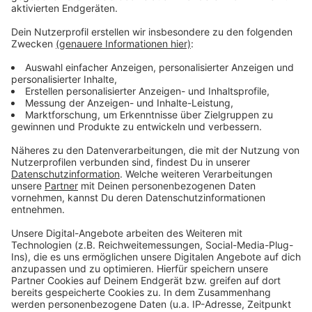
verkehrsreichste Monat im ganzen Jahr gilt.
Anzeige
Weitere Meldungen aus Leverkusen
Anzeige
Adventszeit: Schlebusch wieder weihnachtlich
dekoriert
Mehr Geld für Leverkusener Kinder- und Jugendhilfe
Milliardenstrafe gegen Leverkusener Bayer Konzern
Anzeige