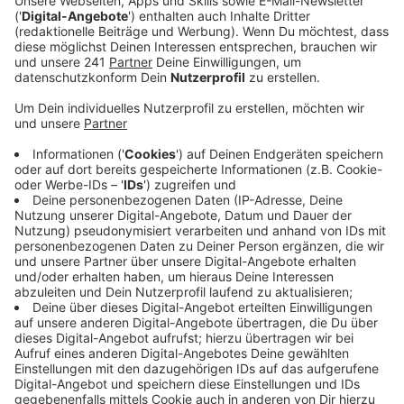
Anzeige
Rund um Peschstraße und Ludwig-Erhard-
Kreisel
Anzeige
Die hat die Stadt derzeit unter anderem im Bereich
Peschstraße und rund um den Ludwig-Erhard-Kreisel
installiert. Ziel ist es, herauszufinden, wie stark der
Bereich verkehrstechnisch ausgelastet ist – auch mit
Blick auf die geplante bauliche Entwicklung in
Wiesdorf, sagt die Stadt. Als Erhebungszeitraum hat
sie nach eigenen Angaben extra den Monat November
gewählt, weil dieser erfahrungsgemäß als der