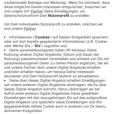
Grundschüler brauchen z.B. bald gar keinen Test
mehr.
Veröffentlicht:
Donnerstag, 17.02.2022 14:09
Anzeige
Die NRW Landesregierung hält nicht länger an PCR-
Pooltests für Grundschulen fest. Auch an den
Leverkusener Grundschulen werden die Lolli-Test
Ende des Monats (28.02.) wegfallen, bestätigt die
Stadt. Auch hier wird künftig per Antigen-Schnelltest
getestet. Allerdings nicht wie in den weiterführenden
Schulen in der Klasse, sondern zu Hause. Die Stadt
ändert damit auch ihre eigene Teststrategie. Denn in
Leverkusen gab es bereits PCR-Pooltests, bevor sie
landesweit zum Standard geworden sind. Für geimpfte
und genesene Grundschüler fällt die allgemeine