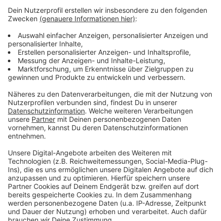
Testpflicht sogar komplett weg. Sie dürfen aber
freiwillig an den Testungen teilnehmen.
Kritik an dem Beschluss der Landesregierung kommt
aus der SPD-Landtagsfraktion: Der Landesregierung
sei die Kontrolle über das Testregime aus der Hand
geglitten, sagt der schulpolitische Sprecher Jochen
Ott. Die Eltern seien "nunmehr mit den schlechteren
Schnelltests auf sich alleine gestellt".
Anzeige
Anzeige