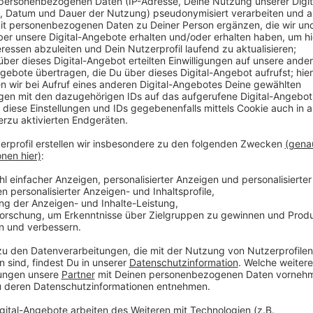
Sie hält einen deutschlandweiten Vergleich aufgrund
Regeln zur Abfallwirtschaft in den Bundesländern für
In Leverkusen zahlt eine vierköpfige Familie im Schni
Müllentsorgung – und nicht wie von der Studie hochg
Leverkusen liege demnach mit seiner Gebührensatzu
Verschiedene Faktoren seien dafür verantwortlich: 
über den Stand der Technik bis zum Service, was da
Die Kosten für die Müllentsorgung seien außerdem i
sollen das auch künftig tun, so die Stadt.
Die von dem Eigentümerverband Haus und Grund in A
Leverkusen auf Platz 1 der Negativliste gerankt. D
miteinander verglichen.
Die Studie basiert teilweise auf Hochrechnungen und 
in Leverkusen nicht angeboten werden, wurden von d
in der Stadt gibt es zum Beispiel nur einen Teil-Serv