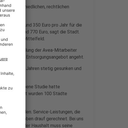
 von unterschiedlichen, rechtlichen
 schwierig.
tt de facto rund 350 Euro pro Jahr für die
erechnet rund 770 Euro, sagt die Stadt.
ng im NRW-Mittelfeld.
Von der Bezahlung der Avea-Mitarbeiter
s kostenfreie Entsorgungsangebot angeht.
n den letzten Jahren stetig gesunken und
uftrag gegebene Studie hatte
eutschlandweit wurden 100 Städte
fiktiven Zahlen. Service-Leistungen, die
en Autoren oben drauf gerechnet. Bei uns
ice. Sprich, jeder Haushalt muss seine