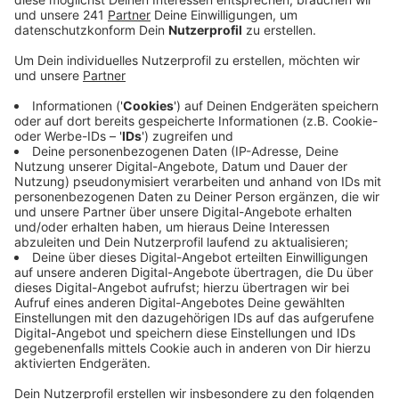
ersehnten Fahrradboxen an den Leverkusener
Bahnhöfen geliefert und installiert.
Veröffentlicht:
Freitag, 19.11.2021 11:33
Anzeige
Fünf Anlagen mit je zwölf Einzelboxen – die kommen
an die Bahnhöfe in
Wiesdorf, Rheindorf, Küppersteg,
Manfort sowie dem Endpunkt der Straßenbahnlinie 4 in
Schlebusch. Bis die richtig genutzt werden können
dauert es laut Stadt dann aber voraussichtlich bis
Februar. Denn erstmal müssen die Anlagen von der EVL
ans Stromnetz angeschlossen werden und dann
müssen Techniker die Anlage noch richtig einrichten.
Die S-Bahn-Station in Rheindorf soll neben neuen
Fahrradabstellmöglichkeiten auch zusätzliche
Stellflächen für Autos bekommen. Zu den bisher knapp