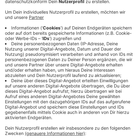
Stunde soll 50 Cent kosten, die Tageskarte
maximal 4 Euro.
Veröffentlicht:
Freitag, 21.01.2022 07:12
Anzeige
In den vergangenen Jahren hatte das Klinikum den
Parkplatz für seine Mitarbeiter angemietet. Seit der
Einführung des Jobtickets werde der Parkplatz aber
nicht mehr so stark genutzt, sagen die
Verantwortlichen. Der Parkplatz sei nur noch zu einem
Drittel ausgelastet. Der Stadtrat entscheidet Mitte
Februar, ob die Öffentlichkeit den Auermühlen-
Parkplatz zurückbekommt.
Anzeige