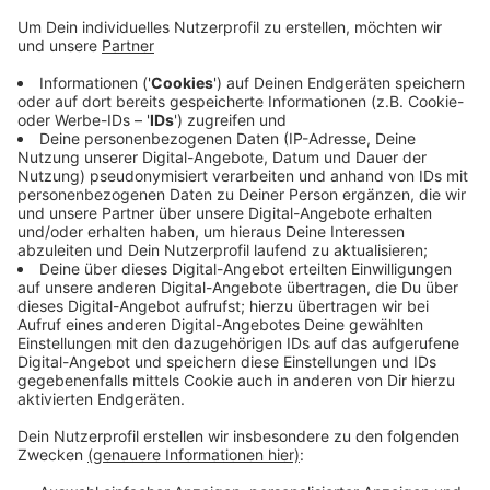
Schnelltests in Alten- und Pflegeeinrichtungen.
Veröffentlicht:
Dienstag, 23.02.2021 06:20
Anzeige
Seit November ist die Bundeswehr bei uns in der Stadt
im Einsatz. Laut städtischem Krisenstab wird in den
Leverkusener Seniorenheimen gründlicher kontrolliert,
als von der Landesregierung vorgeschrieben. Das sei
so nur durch die Unterstützung der Bundeswehr
möglich.
Anzeige