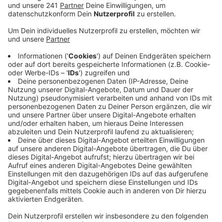
Beispiel Eltern erste Anzeichen auf Misshandlung
ignoriert hatten.
Veröffentlicht:
Dienstag, 29.09.2020 10:14
Anzeige
Wenn Erzieher die Kinder zum Essen zwingen oder sie
wegen Fehlverhalten direkt von der Gruppe trennen,
dann ist das unangemessen. In solchen Fällen sollen
Eltern nicht zögern, sondern schnell den Kita-Träger
informieren. Die Träger sind rechtlich dazu verpflichtet,
solche Verdachtsfälle dem Jugendamt zu melden.
Auch der Stadtelternrat bietet sich als Anlaufstelle
für Eltern an – auch auf anonymen Weg, wenn
gewünscht. Der Elternrat weist
auch daraufhin, das Verdachtsfälle von