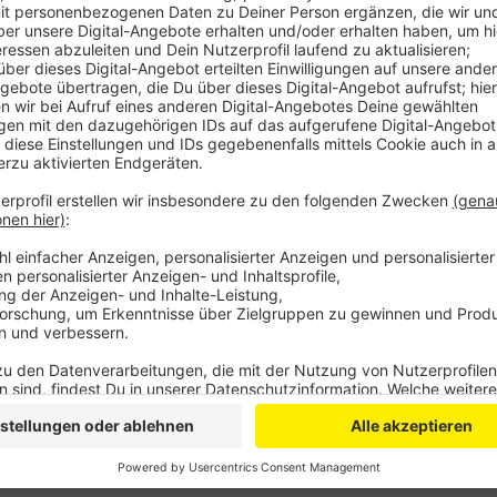
Anzeige
Sind die Kids unter 12, brauchen sie selber kein Ti
die Karten vorab am Citypoint in Wiesdorf und am Op
dem Start der Führung an den Bahnhöfen gibt es noc
könnt ihr euch an
Bernhard Geuß wenden: 02171-589
Anzeige