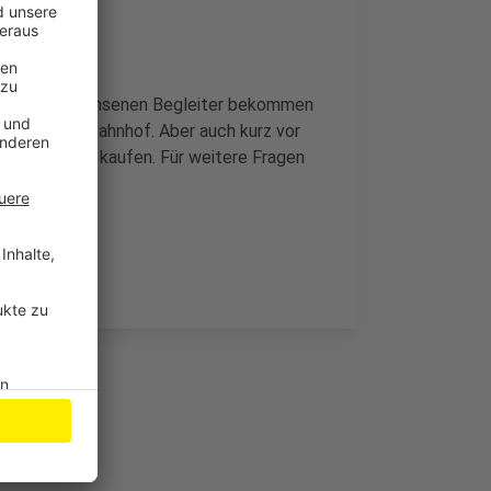
cket. Die Erwachsenen Begleiter bekommen
ladener Busbahnhof. Aber auch kurz vor
h Tickets zu kaufen. Für weitere Fragen
89