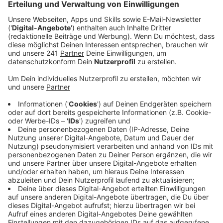
Anzeige
Auch mit den gesammelten Kilometern können die
Veranstalter zufrieden sein. Zum allerersten Mal
wurde nämlich die Rekordmarke von 500.000
gesammelten Kilometern auf dem Rad geknackt.
Außerdem haben nochmal 10 Prozent mehr Menschen
mitgemacht und ihre Fahrten beim Stadtradeln in den
drei Wochen im Juni eingetragen.
Anzeige
Sieger werden noch geehrt
Anzeige
Das Kilometer sammeln soll jedes Jahr Menschen bei