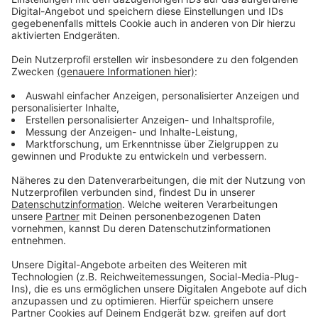
uns in der Stadt dazu bewegen, das Fahrrad überhaupt
oder noch mehr zu nutzen – im Sinne des Klimas und
der Luftreinheit. Die fleißigsten Radler werden dann im
Oktober noch bei einer Siegerehrung gewürdigt.
Anzeige
Weitere Meldungen aus Leverkusen
Anzeige
Kriminelle Prüfungstrickserei in Leverkusen
Leverkusen: Wieder mehr Fake-Anrufe
Zugewanderte Kinder lernen Deutsch in Leverkusen