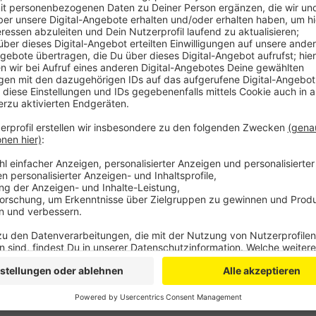
Anzeige
Sie wollen, dass es einen zweiten Wahlgang gibt, we
den Oberbürgermeister-Posten mehr als die Hälfte
Oberbürgermeister von einem Großteil der Menschen 
kleine Mehrheit reichen.
Das Land NRW plant, die Stichwahl abzuschaffen. Di
dass bei einer Stichwahl eh nur ein kleiner Teil der
Anzeige