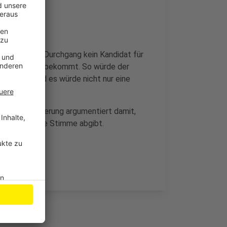
nn im ersten Durchgang kein Kandidat für
 der Stimmen bekommt. So würde der
gewählt und es würde nicht nur eine
e Landesregierung argumentiert damit,
 Menschen seine Stimme abgibt.