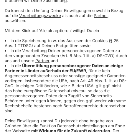
Galgens mit dem Hinweis, er könnte der nächste sein.
Anzeige
©
Jens Rustemeier
Bürgermeister Erik Lierenfeld aus Dormagen
Anzeige
Im Dormagener Rathaus kam es zu Übergriffen, bei
denen ein Mann versuchte, sich im Ausländeramt
anzuzünden und Spiritus auf Mitarbeiterinnen spritzte.
In einem anderen Vorfall wurden Mitarbeiter mit einem
Baseballschläger bedroht. Diese Ereignisse führten
dazu, dass ein Sicherheitsdienst das Rathaus
überwacht. Trotz der Bedrohungen bleibt Lierenfeld