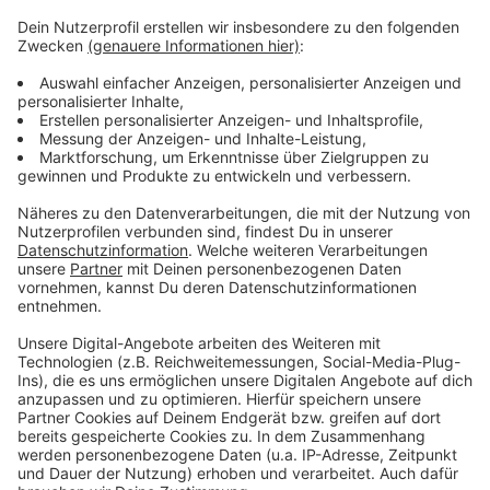
Anzeige
Was ein Bürgermeister schon erleben
musste
Anzeige
Bürgermeister Erik Lierenfeld von Dormagen hat in
seiner Amtszeit zahlreiche Gewalttaten und
bedrohliche Vorfälle erlebt. Die Spannungen begannen
mit Beleidigungen und Drohungen und eskalierten zu
körperlichen Auseinandersetzungen. Besonders
während der Corona-Pandemie wurde er zur
Zielscheibe von Anfeindungen, da viele Menschen mit
seinen Entscheidungen unzufrieden waren. Lierenfeld
erhielt sogar Todesdrohungen, darunter ein Foto eines