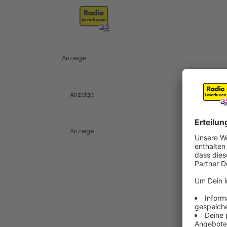
Anzeige
Anzeige
Anzeige