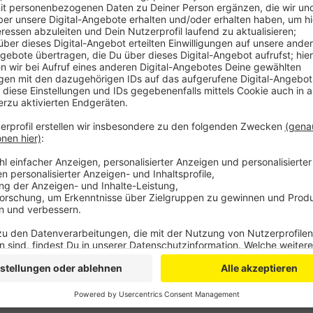
Anzeige
Weil das Wiesdorfer Erholungshaus in den nächsten 
hier keine Kulturveranstaltungen stattfinden. Stattd
Scala, im Wiesdorfer Forum, in der Wiesdorfer Christ
Das Start-Festival bietet ab Ende April Tanzveranst
Orts- und Terminänderungen
hier
.
Anzeige