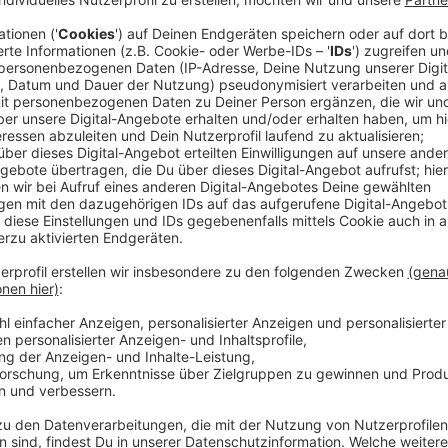
Ein buntes Programm für alle Geschmäck
Anzeige
Am 26. April 2025 beginnt das stARTfestival mit der
lateinamerikanische Rhythmen zu hören gibt. Bis En
Vorführungen im Erholungshaus in Wiesdorf stattfi
Musikkonzerte, Tanz, Ballett und Operetten.
Anzeige
Tickets und weitere Informationen
Anzeige