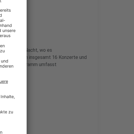
er
 karibischen Nacht, wo es
de Juni werden insgesamt 16 Konzerte und
nden. Das Programm umfasst