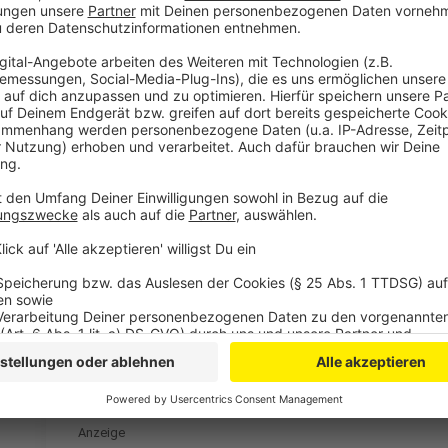
Tickets sind im Vorverkauf erhältlich. Erwachsene z
Jugendliche nur 5 Euro zahlen. Studenten erhalten ei
Weitere Informationen zu den Konzerten gibt es
hier
.
Anzeige
Mehr Nachrichten aus Leverkusen
Anzeige
Probebohrungen unter der Stelze beginnen in Lever
Wie die Stadt Leverkusen mit Schlaglöchern umgeht
Bayer 04 sucht neuen Ersatztorwart
Anzeige