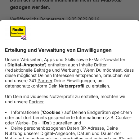
gezogen werden.
Veröffentlicht:
Donnerstag, 19.05.2022 09:16
Anzeige
Mehr als die Hälfte (53,4 Prozent) der Erwachsenen in
Nordrhein-Westfalen (ab 18) ist im Jahr 2021 laut
Statistischem Landesamt (it.nrw) gemessen am Body-
Mass-Index (BMI) übergewichtig gewesen. Die
Statistik belegt, dass jede/r fünfte von ihnen (17,6
Prozent) adipös gewesen sein soll. Laut Einstufung
der Weltgesundheitsorganisation gelten erwachsene
Frauen und Männer ab einem BMI von 25 als
übergewichtig. Unterschieden wird beim Übergewicht
zwischen Präadipositas (BMI von 25 bis unter 30) und
Adipositas (BMI ab 30).