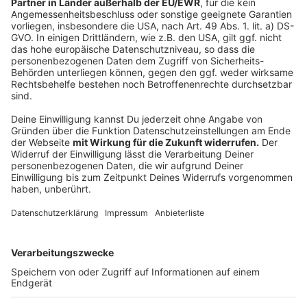
Das Landesamt für Statistiken in NRW teilt mit: "Der
hier zur Definition von Übergewicht herangezogene
Body-Mass- Index (BMI) ist eine Maßzahl für die
Bewertung des Körpergewichts eines Menschen in
Relation zu seiner Körpergröße (Gewicht dividiert
durch Größe zum Quadrat). Die vorgestellten
Ergebnisse zu Personen mit Übergewicht basieren auf
einer Unterstichprobe des Mikrozensus. Sie beruhen
auf freiwilligen Selbstauskünften volljähriger Personen
in privaten Haushalten. Der Mikrozensus wurde 2020
methodisch neu gestaltet. Die Ergebnisse für die
Jahre 2020 und 2021 sind deshalb nur eingeschränkt
mit denen aus den Vorjahren vergleichbar."
Autor: Joachim Schultheis
Anzeige