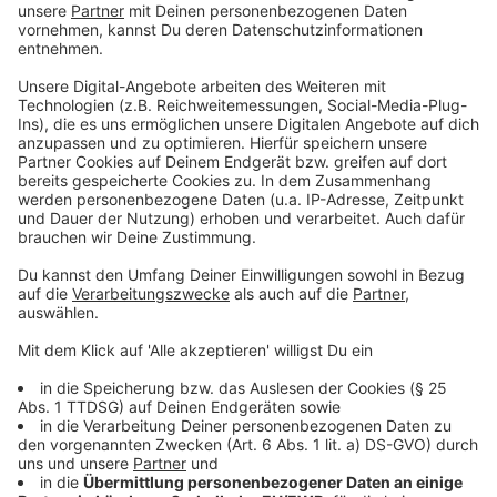
und Frauen nicht berücksichtigt wird. Bei Senioren
sollen Fettreserven auch gewissen Erkrankungen
beispielsweise vorbeugen. Genauso ist es
beispielsweise bei Kraftsportlern, deren Muskelgehalt
deutlich erhöhter ist, sie laut BMI aber übergewichtig
sind.
Als alleiniger Indikator sollte der BMI deshalb niemals
stehen, es gibt weitere Rechner, die ein besseres Bild
darstellen, so zum Beispiel die "Waist to height"-Ratio
oder der Body-Shape-Index.
Anzeige
So hat das Landesamt für Statistiken die
Daten erhoben
Anzeige