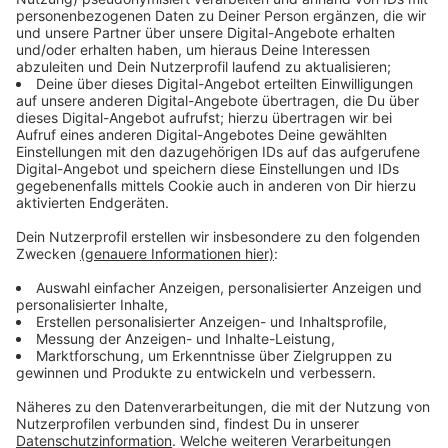
Der Anteil der übergewichtigen Personen fiel
größtenteils auf die Gruppe der 45-64 Jährigen. Hier
lag sie bei über 60 Prozent. Der Anteil der
Übergewichtigen im Alter zwischen 18 und 29 lag
demnach bei 34,8 Prozent und damit am niedrigsten.
Anzeige
BMI als Maßstab in der Kritik
Anzeige
Der Body-Mass-Index (BMI) ist seit Jahren zwar der
Maßstab, um schnell herauszufinden, ob das eigene
Gewicht im Idealbereich liegt oder nicht. Allerdings
häuft sich auch die Kritik am BMI. Experten
bemängeln, dass beispielsweise die Fettverteilung in
den gewissen Altersstufen und generell bei Männern