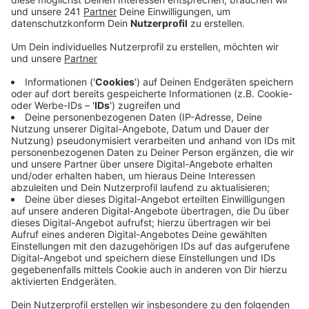
Hauptausschuss der Stadt gezeigt. Ziel war es,
rund um den Stahlstreit zum Neubau der
Rheinbrücke aufzuklären.
Veröffentlicht:
Dienstag, 19.05.2020 06:22
Anzeige
Ein Sprecher des Landesbetriebs entschuldigte sich
dafür, nicht früher über die Probleme informiert zu
haben. Den Ärger vieler Stadtpolitiker
konnte Straßen.NRW damit aber nicht lindern. Politiker
verschiedener Parteien haben unter anderem kritisiert,
dass Verkehrsminister Wüst nicht selbst nach
Leverkusen gekommen war, sondern nur Vertreter
geschickt hatte. Zum Hintergrund: Durch den Stahl-
Streit und die damit einhergende Kündigung des
bisherigen Bauunternehmens wird die neue A1